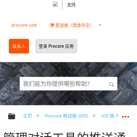
支持
procore.com
新加坡（简体中文）
联系人
登录 Procore 应用
扩展/隐缩全局层次
扩
主页
Procore 移动版 (iOS)
iOS 版 Proco