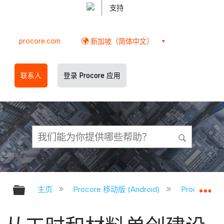
支持
procore.com
新加坡（简体中文）
联系人
登录 Procore 应用
扩展/隐缩全局层次
扩
主页
Procore 移动版 (Android)
Procore A