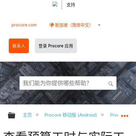
支持
procore.com
新加坡（简体中文）
联系人
登录 Procore 应用
扩展/隐缩全局层次
扩
主页
Procore 移动版 (Android)
Procore A