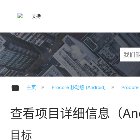
支持
扩展/隐缩全局层次
主页
Procore 移动版 (Android)
Procor
查看项目详细信息（And
目标