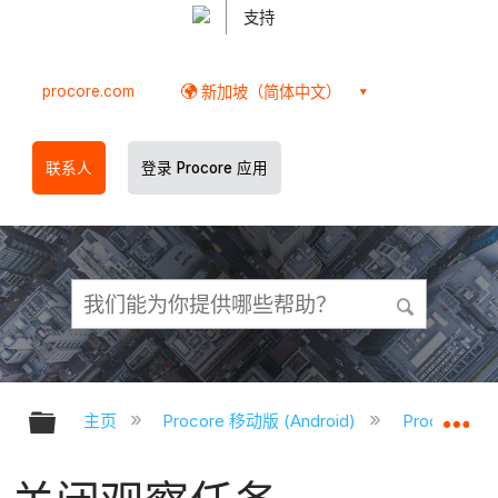
支持
procore.com
新加坡（简体中文）
联系人
登录 Procore 应用
扩展/隐缩全局层次
扩
主页
Procore 移动版 (Android)
Procore A