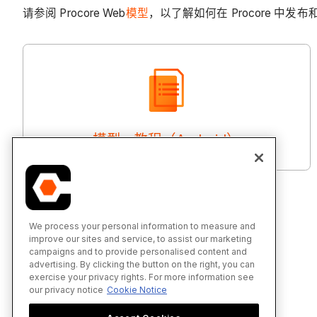
请参阅 Procore Web
模型
，以了解如何在 Procore 中发
模型 - 教程（Android）
We process your personal information to measure and
improve our sites and service, to assist our marketing
campaigns and to provide personalised content and
advertising. By clicking the button on the right, you can
exercise your privacy rights. For more information see
our privacy notice
Cookie Notice