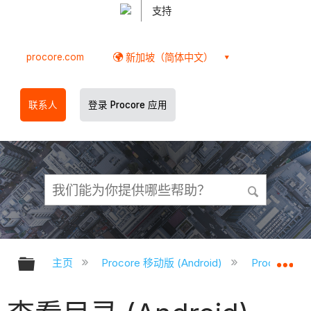
支持
procore.com
新加坡（简体中文）
联系人
登录 Procore 应用
扩展/隐缩全局层次
扩
主页
Procore 移动版 (Android)
Procore A