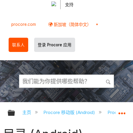
支持
procore.com
新加坡（简体中文）
联系人
登录 Procore 应用
扩展/隐缩全局层次
扩
主页
Procore 移动版 (Android)
Procore A