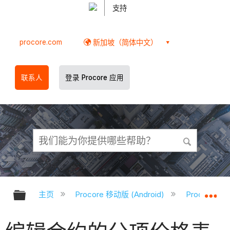
支持
procore.com
新加坡（简体中文）
联系人
登录 Procore 应用
扩展/隐缩全局层次
扩
主页
Procore 移动版 (Android)
Procore A