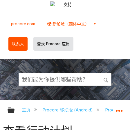
支持
procore.com
新加坡（简体中文）
联系人
登录 Procore 应用
扩展/隐缩全局层次
扩
主页
Procore 移动版 (Android)
Procore A