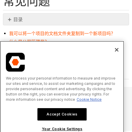
常见问题
目录
无
页
我可以将一个项目的文档文件夹复制到一个新项目吗？
眉
什么是公司管理员？
返回顶部
We process your personal information to measure and improve
our sites and service, to assist our marketing campaigns and to
provide personalised content and advertising. By clicking the
button on the right, you can exercise your privacy rights. For
more information see our privacy notice
Cookie Notice
© 2025 Procore Technologies, Inc.
Accept Cookies
隐私声明
服务条款
procore.com
登录
Your Cookie Settings