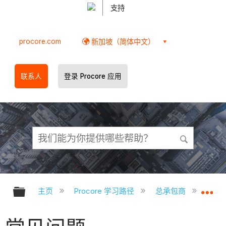
支持
procore.com
新加坡（简体中文）
联系人
登录 Procore 应用
扩展/隐缩全局层次
扩
主页
Procore 学习路径
总承包商
Pro