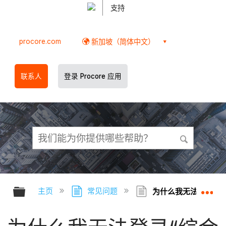
支持
procore.com
新加坡（简体中文）
联系人
登录 Procore 应用
扩展/隐缩全局层次
扩
主页
常见问题
为什么我无法登录“综