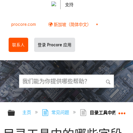
支持
procore.com
新加坡（简体中文）
联系人
登录 Procore 应用
扩展/隐缩全局层次
扩
主页
常见问题
目录工具中的哪些字