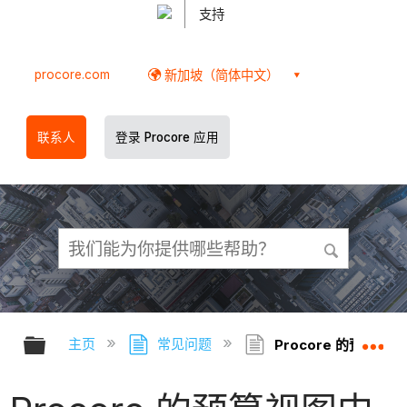
支持
procore.com
新加坡（简体中文）
联系人
登录 Procore 应用
扩展/隐缩全局层次
扩
主页
常见问题
Procore 的预算