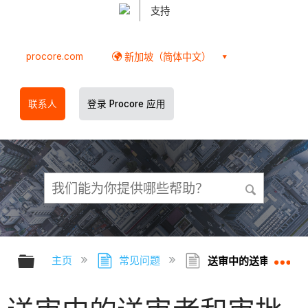
支持
procore.com
新加坡（简体中文）
联系人
登录 Procore 应用
扩展/隐缩全局层次
扩
主页
常见问题
送审中的送审者和审