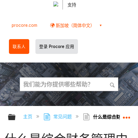
支持
procore.com
新加坡（简体中文）
联系人
登录 Procore 应用
扩展/隐缩全局层次
扩
主页
常见问题
什么是综合财务管理