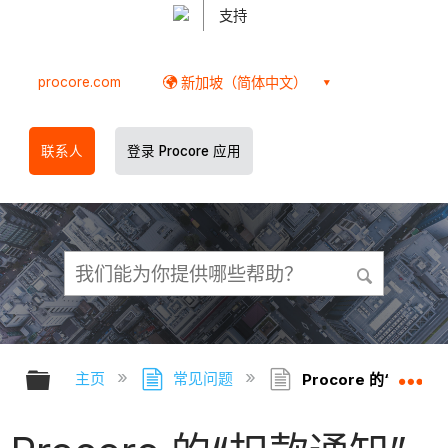
支持
procore.com
新加坡（简体中文）
联系人
登录 Procore 应用
扩展/隐缩全局层次
扩
主页
常见问题
Procore 的“扣