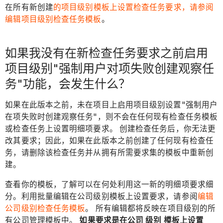
在所有新创建
的项目级别模板上设置检查任务要求，请参阅
有
编辑项目级别检查任务模板
。
在
新
检
如果我没有在新检查任务要求之前启用
查
项目级别"强制用户对项失败创建观察任
任
务"功能，会发生什么？
务
要
如果在此版本之前，未在项目上启用项目级别设置"强制用户
求
在项失败时创建观察任务"，则不会在任何现有检查任务模板
之
或检查任务上设置明细项要求。 创建检查任务后，你无法更
前
改其要求；因此，如果在此版本之前创建了任何现有检查任
启
务，请删除该检查任务并从拥有所需要求集的模板中重新创
用
建。
项
目
查看你的模板，了解可以在何处利用这一新的明细项要求细
级
分。利用批量编辑在公司级别模板上设置要求，请参阅
编辑
别"强
公司级别检查任务模板
。 所有编辑都将反映在项目级别的所
制
有公司管理模板中。
如果要求是在公司 级别 模板上设置