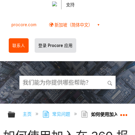
支持
procore.com
新加坡（简体中文）
联系人
登录 Procore 应用
扩展/隐缩全局层次
扩
主页
常见问题
如何使用加入在 360