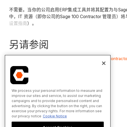
不需要。当你的公司启用ERP集成工具并将其配置为与Sage 10
中，IT 资源（即你公司的Sage 100 Contractor 管理员）将
设置指南
）。
另请参阅
hh2 同步客户端如何将 Procore 连接到 Sage 100 Contract
hh2 同步客户端如何传输数据？
在Sage 100 Contractor® 中创建 hh2 服务账户
We process your personal information to measure and
improve our sites and service, to assist our marketing
campaigns and to provide personalised content and
advertising. By clicking the button on the right, you can
exercise your privacy rights. For more information see
our privacy notice
Cookie Notice