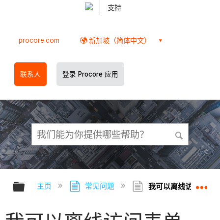
支持
procore.com
新加坡（简体中文）
联系人
登录 Procore 应用
扩展/隐缩全局层次
扩
主页
常见问题
我可以离线访问表单