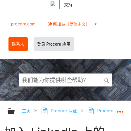
支持
procore.com
新加坡（简体中文）
联系人
登录 Procore 应用
扩展/隐缩全局层次
扩
主页
Procore 认证
Procore 认证 -