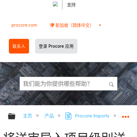
支持
procore.com
新加坡（简体中文）
联系人
登录 Procore 应用
扩展/隐缩全局层次
扩
主页
产品
Procore Imports
送审 (P