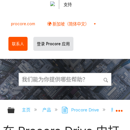
支持
procore.com
新加坡（简体中文）
联系人
登录 Procore 应用
扩展/隐缩全局层次
扩
主页
产品
Procore Drive
照片（Pro