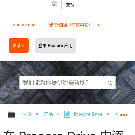
支持
procore.com
新加坡（简体中文）
联系人
登录 Procore 应用
扩展/隐缩全局层次
扩
主页
产品
Procore Drive
照片（Pro