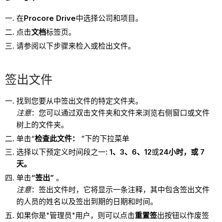
在
Procore Drive
中选择公司和项目。
点击
文档
标签页。
请参阅以下步骤来检入或检出文件。
签出文件
找到您要从中签出文件的特定文件夹。
注意
：您可以通过双击文件夹和文件来浏览右侧窗口或文件
树上的文件夹。
单击“
检查此文件：
”下的下拉菜单
选择以下预定义时间段之一
:
1、3、6、12
或
24
小时
，或 7
天
。
单击
“签出”
。
注意
：签出文件时，它将显示一条注释，其中包含签出文件
的人员的姓名以及签出到期的日期和时间。
如果你是"管理员"用户，则可以点击
重置签
出按钮以作废签