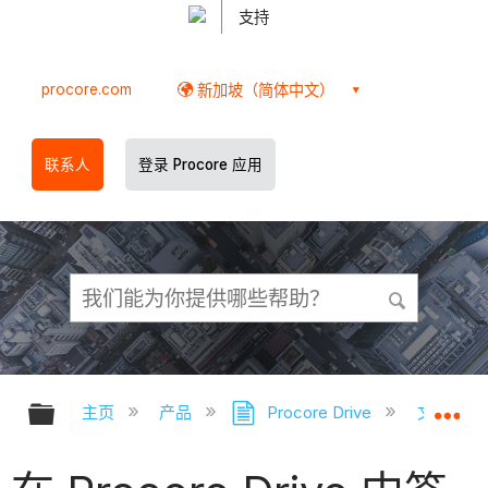
支持
procore.com
新加坡（简体中文）
联系人
登录 Procore 应用
扩展/隐缩全局层次
扩
主页
产品
Procore Drive
文档 (Proc