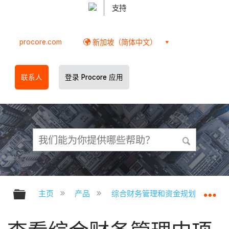
支持
procore.com
新加坡（简体中文）
联系人
登录 Procore 应用
扩展/隐缩全局层次
扩
主页
产品
综合财务管理和资金规划
综