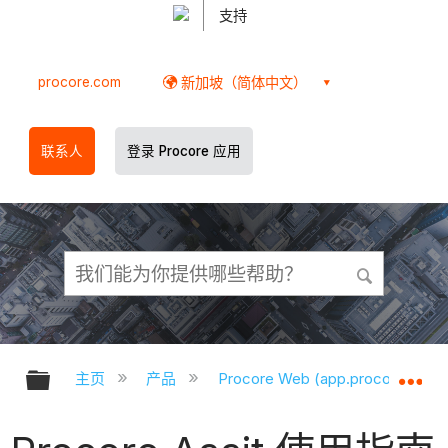
支持
procore.com
新加坡（简体中文）
联系人
登录 Procore 应用
扩展/隐缩全局层次
扩
主页
产品
Procore Web (app.procore.com