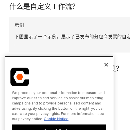
什么是自定义工作流？
示例
下图显示了一个示例，展示了已发布的分包商发票的自
工作流工具支持哪些 Procore 工具？
支持的工具
We process your personal information to measure and
improve our sites and service, to assist our marketing
Which Procore tools support Workflows?
campaigns and to provide personalised content and
advertising. By clicking the button on the right, you can
exercise your privacy rights. For more information see
our privacy notice
Cookie Notice