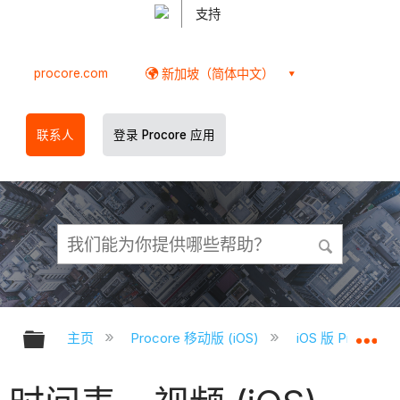
支持
procore.com
新加坡（简体中文）
联系人
登录 Procore 应用
扩展/隐缩全局层次
扩
主页
Procore 移动版 (iOS)
iOS 版 Proco