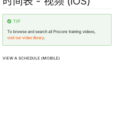
时间表 - 视频 (iOS)
TIP
To browse and search all Procore training videos,
visit our video library
.
VIEW A SCHEDULE (MOBILE)