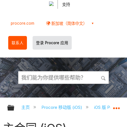
支持
procore.com
新加坡（简体中文）
联系人
登录 Procore 应用
扩展/隐缩全局层次
扩
主页
Procore 移动版 (iOS)
iOS 版 Proco