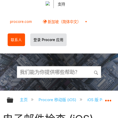
支持
procore.com
新加坡（简体中文）
联系人
登录 Procore 应用
扩展/隐缩全局层次
扩
主页
Procore 移动版 (iOS)
iOS 版 Proco