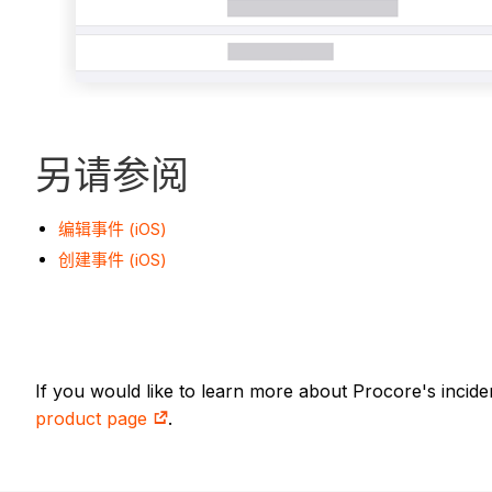
另请参阅
编辑事件 (iOS)
创建事件 (iOS)
If you would like to learn more about Procore's incid
product page
.