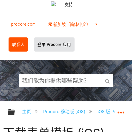
支持
procore.com
新加坡（简体中文）
联系人
登录 Procore 应用
扩展/隐缩全局层次
扩
主页
Procore 移动版 (iOS)
iOS 版 Proco