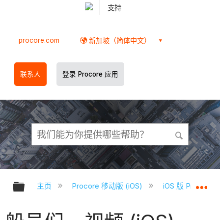
支持
procore.com
新加坡（简体中文）
联系人
登录 Procore 应用
扩展/隐缩全局层次
扩
主页
Procore 移动版 (iOS)
iOS 版 Proco