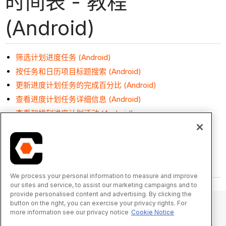
时间表 - 教程
(Android)
筛选计划进度任务 (Android)
按任务和日历项目标题搜索 (Android)
更新进度计划任务的完成百分比 (Android)
查看进度计划任务详细信息 (Android)
查看和排列进度计划活动 (Android)
We process your personal information to measure and improve
our sites and service, to assist our marketing campaigns and to
provide personalised content and advertising. By clicking the
button on the right, you can exercise your privacy rights. For
more information see our privacy notice
Cookie Notice