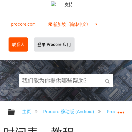
支持
procore.com
新加坡（简体中文）
联系人
登录 Procore 应用
扩展/隐缩全局层次
扩
主页
Procore 移动版 (Android)
Procore A