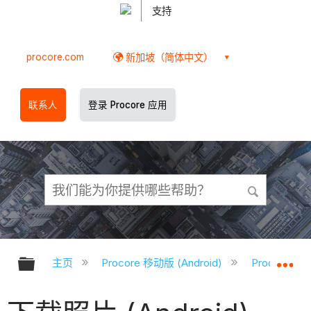
支持
procore.com
新加坡（简体中文）
联系人
登录 Procore 应用
扩展/隐缩全局层次
扩
主页
Procore 移动版 (Android)
Procore A