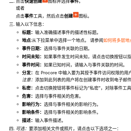
点击
快速创建
图标并选择
事件
。
或者
点击
事件
工具，然后点击
创建
图标。
输入以下信息：
标题：
输入准确描述事件的描述性标题。
地点:
从下拉菜单中选择一个地点。 请参阅
如何将多层地
事件日期：
选择与事件关联的日期。
时间未知：
如果事件发生时间未知，请点击切换按钮以
事件时间：
如果已知时间，请输入与事件关联的时间。
分发：
在 Procore 中输入要为其授予事件访问权限的用
注意：
添加到此列表的用户将在创建事件时收到电子邮
私密：
点击切换按钮将事件标记为“私密”，对除事件工
危害：
选择与事件相关的危害。
影响
行为：
选择与事件相关的影响行为。
影响
条件：
选择与事件相关的影响条件。
描述：
输入事件描述。
可选：
要添加相关文件或照片，请点击以下选项之一：