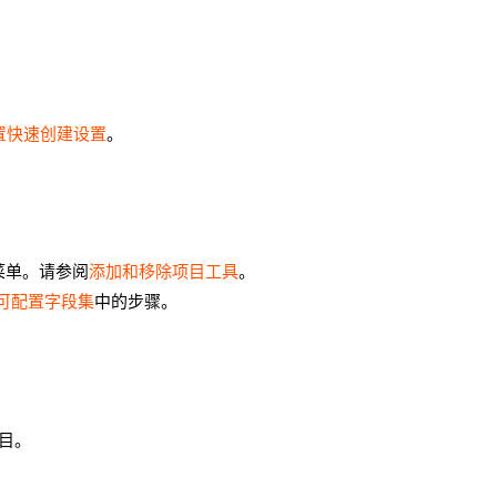
置快速创建设置
。
具菜单。请参阅
添加和移除项目工具
。
可配置字段集
中的步骤。
目。