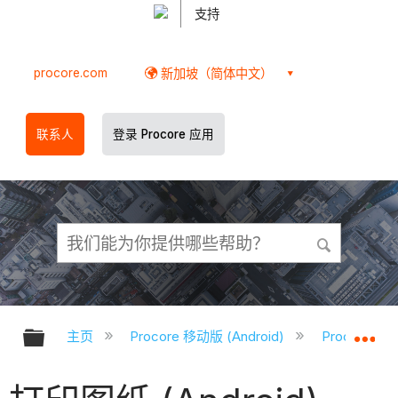
支持
procore.com
新加坡（简体中文）
联系人
登录 Procore 应用
扩展/隐缩全局层次
扩
主页
Procore 移动版 (Android)
Procore A