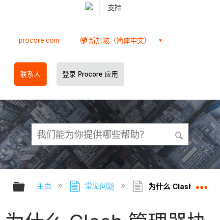
支持
procore.com
新加坡（简体中文）
联系人
登录 Procore 应用
扩展/隐缩全局层次
扩
主页
常见问题
为什么 Clash 管