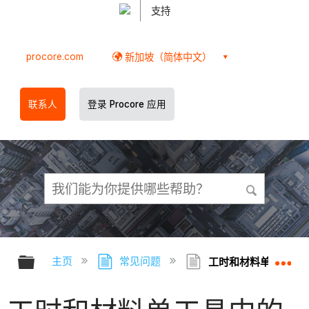
支持
procore.com
新加坡（简体中文）
联系人
登录 Procore 应用
扩展/隐缩全局层次
扩
主页
常见问题
工时和材料单工具中