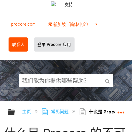
支持
procore.com
新加坡（简体中文）
联系人
登录 Procore 应用
扩展/隐缩全局层次
扩
主页
常见问题
什么是 Procore 