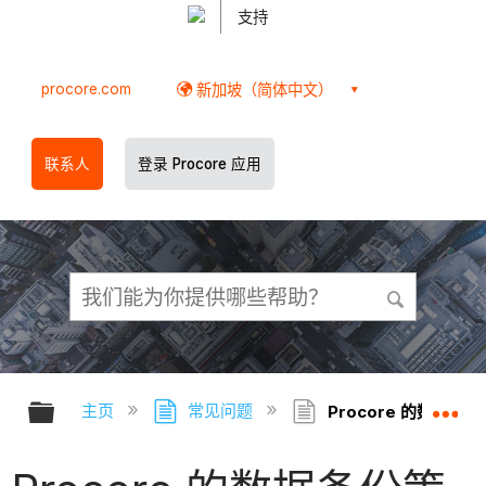
支持
procore.com
新加坡（简体中文）
联系人
登录 Procore 应用
扩展/隐缩全局层次
扩
主页
常见问题
Procore 的数据备