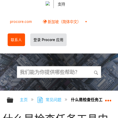
支持
procore.com
新加坡（简体中文）
联系人
登录 Procore 应用
扩展/隐缩全局层次
扩
主页
常见问题
什么是检查任务工具中的