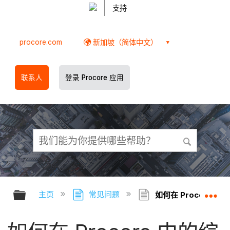
支持
procore.com
新加坡（简体中文）
联系人
登录 Procore 应用
扩展/隐缩全局层次
扩
主页
常见问题
如何在 Procore