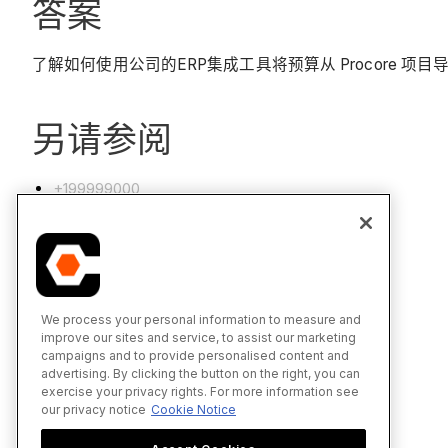
答案
了解如何使用公司的ERP集成工具将预算从 Procore 项目
另请参阅
+199999000
We process your personal information to measure and
improve our sites and service, to assist our marketing
campaigns and to provide personalised content and
advertising. By clicking the button on the right, you can
exercise your privacy rights. For more information see
our privacy notice
Cookie Notice