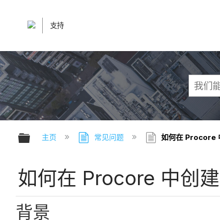
支持
扩展/隐缩全局层次
主页
常见问题
如何在 Procor
如何在 Procore 中创
背景