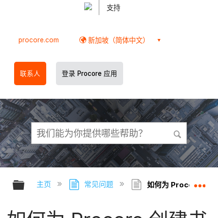
支持
procore.com
新加坡（简体中文）
联系人
登录 Procore 应用
扩展/隐缩全局层次
扩
主页
常见问题
如何为 Procore 创