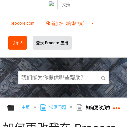
支持
procore.com
新加坡（简体中文）
联系人
登录 Procore 应用
扩展/隐缩全局层次
扩
主页
常见问题
如何更改我在 Proc