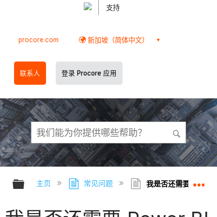
支持
procore.com
新加坡（简体中文）
联系人
登录 Procore 应用
扩展/隐缩全局层次
扩
主页
常见问题
我是否还需要 Power B