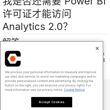
我是否还需要 Power BI
许可证才能访问
Analytics 2.0？
解答
需要 Power BI Pro 每用户许可证才能查看分析的 Power BI
报告。但是，你也可以使用各种其他应用程序和数据存储连
接到 Analytics。
We process your personal information to measure and improve
our sites and service, to assist our marketing campaigns and to
provide personalised content and advertising. By clicking the
button on the right, you can exercise your privacy rights. For
more information see our privacy notice
Cookie Notice
© 2025 Procore Technologies, Inc.
Accept Cookies
隐私声明
服务条款
procore.com
登录